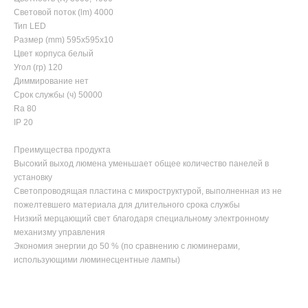
Световой поток (lm) 4000
Тип LED
Размер (mm) 595х595х10
Цвет корпуса белый
Угол (гр) 120
Диммирование нет
Срок службы (ч) 50000
Ra 80
IP 20
Преимущества продукта
Высокий выход люмена уменьшает общее количество панелей в
установку
Светопроводящая пластина c микроструктурой, выполненная из не
пожелтевшего материала для длительного срока службы
Низкий мерцающий свет благодаря специальному электронному
механизму управления
Экономия энергии до 50 % (по сравнению с люминерами,
использующими люминесцентные лампы)