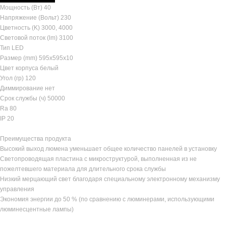
Мощность (Вт) 40
Напряжение (Вольт) 230
Цветность (K) 3000, 4000
Световой поток (lm) 3100
Тип LED
Размер (mm) 595х595х10
Цвет корпуса белый
Угол (гр) 120
Диммирование нет
Срок службы (ч) 50000
Ra 80
IP 20
Преимущества продукта
Высокий выход люмена уменьшает общее количество панелей в установку
Светопроводящая пластина c микроструктурой, выполненная из не
пожелтевшего материала для длительного срока службы
Низкий мерцающий свет благодаря специальному электронному механизму
управления
Экономия энергии до 50 % (по сравнению с люминерами, использующими
люминесцентные лампы)