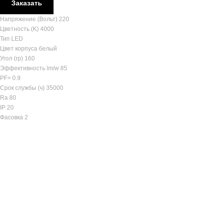
Заказать
Напряжение (Вольт) 220
Цветность (K) 4000
Тип LED
Цвет корпуса белый
Угол (гр) 160
Эффективность lm/w 85
PF> 0.9
Срок службы (ч) 35000
Ra 80
IP 20
Фасовка 2