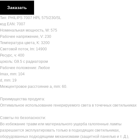
Заказать
Тип: PHILIPS 7007 HPL 575/230/SL
код EAN: 7007
Номинальная мощность, W: 575
Рабочее напряжение, V: 230
Температура цвета, K: 3200
Световой поток, lm: 14900
Ресурс, ч: 400
цоколь: G9.5 с радиатором
Рабочее положение: Любое
lmax, mm: 104
d, mm: 19
Межцентровое расстояние a, mm: 60.
Преимущества продукта:
Оптимальное использование генерируемого света в точечных светильниках
Советы по безопасности:
Во избежание травм или материального ущерба галогенные лампы
разрешается эксплуатировать только в подходящих светильниках,
оборудованных подходящими механизмами (защитной панелью и т. Д.),