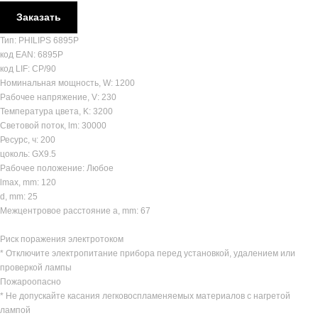
Заказать
Тип: PHILIPS 6895P
код EAN: 6895P
код LIF: CP/90
Номинальная мощность, W: 1200
Рабочее напряжение, V: 230
Температура цвета, K: 3200
Световой поток, lm: 30000
Ресурс, ч: 200
цоколь: GX9.5
Рабочее положение: Любое
lmax, mm: 120
d, mm: 25
Межцентровое расстояние a, mm: 67
Риск поражения электротоком
* Отключите электропитание прибора перед установкой, удалением или
проверкой лампы
Пожароопасно
* Не допускайте касания легковоспламеняемых материалов с нагретой
лампой