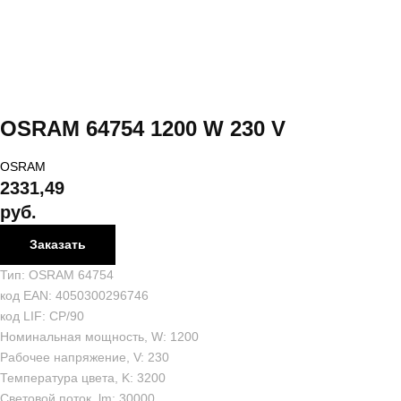
OSRAM 64754 1200 W 230 V
OSRAM
2331,49
руб.
Заказать
Тип: OSRAM 64754
код EAN: 4050300296746
код LIF: CP/90
Номинальная мощность, W: 1200
Рабочее напряжение, V: 230
Температура цвета, K: 3200
Световой поток, lm: 30000