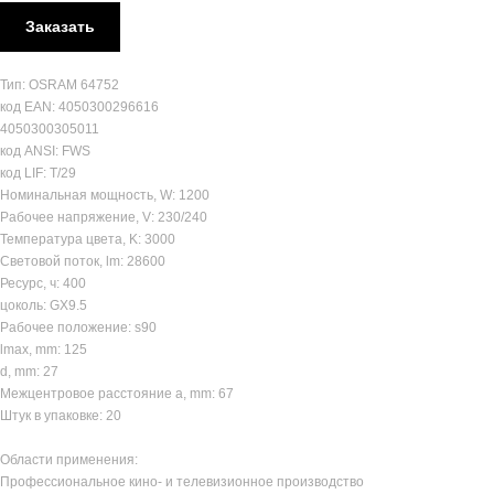
Заказать
Тип: OSRAM 64752
код EAN: 4050300296616
4050300305011
код ANSI: FWS
код LIF: T/29
Номинальная мощность, W: 1200
Рабочее напряжение, V: 230/240
Температура цвета, K: 3000
Световой поток, lm: 28600
Ресурс, ч: 400
цоколь: GX9.5
Рабочее положение: s90
lmax, mm: 125
d, mm: 27
Межцентровое расстояние a, mm: 67
Штук в упаковке: 20
Области применения:
Профессиональное кино- и телевизионное производство