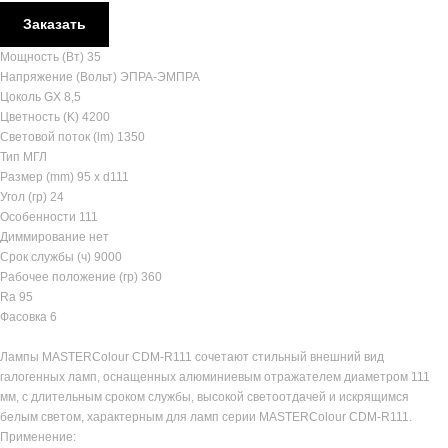
Заказать
Мощность (Вт) 35
Напряжение (Вольт) ЭПРА-ЭМПРА
Цоколь GX 8,5
Цветность (K) 4200
Световой поток (lm) 1350
Тип МГЛ
Размер (mm) 95 x d111
Угол (гр) 24
Особенности 111
Диммирование нет
Срок службы (ч) 9000
Рабочее положение (гр) 360
Ra 95
Фасовка 6
Лампы MASTERColour CDM-R111 сочетают стильный внешний вид
галогенных ламп, оснащенных алюминиевым отражателем диаметром 111
мм, с длительным сроком службы, высокой светоотдачей и искрящимся
белым светом, характерным для ламп серии MASTERColour CDM-R111.
Применение: