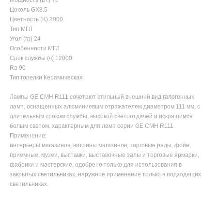
Мощность (Вт) 70
Цоколь GX8.5
Цветность (K) 3000
Тип МГЛ
Угол (гр) 24
Особенности МГЛ
Срок службы (ч) 12000
Ra 90
Тип горелки Керамическая
Лампы GE CMH R111 сочетают стильный внешний вид галогенных
ламп, оснащенных алюминиевым отражателем диаметром 111 мм, с
длительным сроком службы, высокой светоотдачей и искрящимся
белым светом, характерным для ламп серии GE CMH R111.
Применение:
интерьеры магазинов, витрины магазинов, торговые ряды, фойе,
приемные, музеи, выставки, выставочные залы и торговые ярмарки,
фабрики и мастерские, одобрено только для использования в
закрытых светильниках, наружное применение только в подходящих
светильниках.