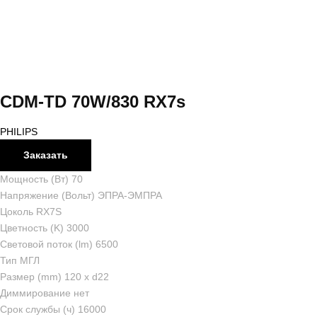
CDM-TD 70W/830 RX7s
PHILIPS
Заказать
Мощность (Вт) 70
Напряжение (Вольт) ЭПРА-ЭМПРА
Цоколь RX7S
Цветность (K) 3000
Световой поток (lm) 6500
Тип МГЛ
Размер (mm) 120 x d22
Диммирование нет
Срок службы (ч) 16000