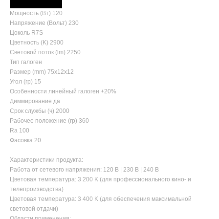
Мощность (Вт) 120
Напряжение (Вольт) 230
Цоколь R7S
Цветность (K) 2900
Световой поток (lm) 2250
Тип галоген
Размер (mm) 75х12х12
Угол (гр) 15
Особенности линейный галоген +20%
Диммирование да
Срок службы (ч) 2000
Рабочее положение (гр) 360
Ra 100
Фасовка 20
Характеристики продукта:
Работа от сетевого напряжения: 120 В | 230 В | 240 В
Цветовая температура: 3 200 K (для профессионального кино- и
телепроизводства)
Цветовая температура: 3 400 K (для обеспечения максимальной
световой отдачи)
Области применения: