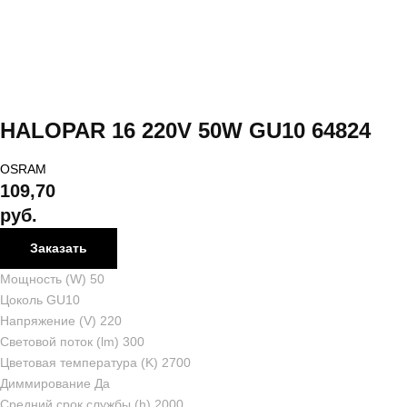
HALOPAR 16 220V 50W GU10 64824
OSRAM
109,70
руб.
Заказать
Мощность (W) 50
Цоколь GU10
Напряжение (V) 220
Световой поток (lm) 300
Цветовая температура (K) 2700
Диммирование Да
Средний срок службы (h) 2000