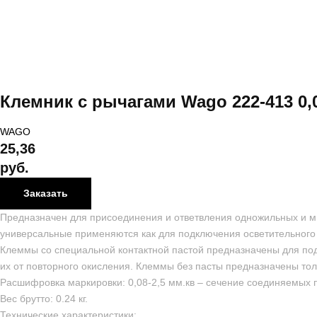
Клемник с рычагами Wago 222-413 0,0
WAGO
25,36
руб.
Заказать
Предназначен для присоединения и ответвления одножильных и мн
универсальные применяются как для подключения осветительного о
Клеммы со специальной контактной пастой предназначены для по
их от повторного окисления. Клеммы без пасты предназначены то
Расшифровка маркировки: 0,08-2,5 мм.кв – сечение соединяемых 
Вес брутто: 0.24 кг.
Технические характеристики: