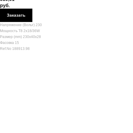
руб.
Заказать
Напряжение (Вольт) 230
Мощность T8 2x18/36W
Размер (mm) 230x40x28
Фасовка 15
Ref.No 188913.98