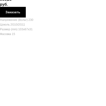
руб.
Заказать
Напряжение (Вольт) 230
Цоколь 2G10/2G11
Размер (mm) 103x67x31
Фасовка 15