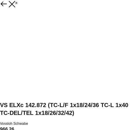
Вернуться
VS ELXc 142.872 (TC-L/F 1x18/24/36 TC-L 1x40
TC-DEL/TEL 1x18/26/32/42)
Vossloh Schwabe
966,26