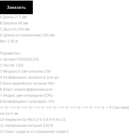
Заказать
A Длина 271 мм
B Ширина 48 мм
C Высота 194 мм
D Длина (установочная) 260 мм
Вес 1,30 кг
Параметры:
1 Артикул 4502001210
2 Тип ИС LED
3 Мощность светильника 3 Вт
4 Коэффициент мощности (cos φ) -
5 Блок аварийного питания Нет
6 Класс энергоэффективности -
7 Индекс цветопередачи (CRI) -
8 Коэффициент пульсации <5%
<!--5--><!--5--><!--5--><!--5--><!--5--><!--5--><!--5--><!--5--><!--5--> 9 Световой
поток 0 лм
10 Аккумулятор RB 6,0 V 0,8 A*h Ni-Cd
11 Напряжение питания 230 В
12 Класс защиты от поражения током II